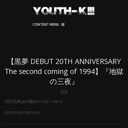
CONTENT MENU
【黒夢 DEBUT 20TH ANNIVERSARY
The second coming of 1994】『地獄
の三夜』
黒夢
6月5日(木)@大阪BIG CAT(FC ONLY)
OPEN17:30/START18:30