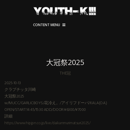
CONTENT MENU
大冠祭2025
THE冠
2025-10-13
クラブチッタ川崎
大冠祭2025
w/MUCC/GARLICBOYS/花冷え。/アイリフドーパ/KALA(O.A.)
OPEN/START:14:45/15:30 ADD/DOOR:¥6300/¥7000
詳細
https://www.hipjpn.co.jp/live/daikanmurimatsuri2025/