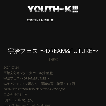
CONTENT MENU
宇治フェス 〜DREAM&FUTURE〜
THE冠
2024-07-24
宇治文化センター大ホール(京都府)
宇治フェス 〜DREAM&FUTURE〜
w/ヤバイTシャツ屋さん・岡崎体育・花団・ THE冠
OPEN/START:17:00/17:30 ADD/DOOR:¥6500/¥0
二次先行受付中!
5月22日23時59分まで
https://
l-tike.com/search/?lcd=53931