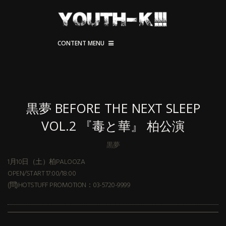
CONTENT MENU
黒夢 BEFORE THE NEXT SLEEP
VOL.2 『毒と華』 柏公演
黒夢
1月10日（土）柏PALOOZA
OPEN/START 17:00/18:00
(問)HOTSTUFF PROMOTION：03-5720-9999