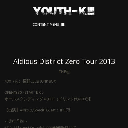
CONTENT MENU
Aldious District Zero Tour 2013
THE冠
7/30（火）長野CLUB JUNK BOX
OPEN 18:30 / START 19:00
オールスタンディング ¥3,800（ドリンク代¥500別）
【出演】Aldious /Special Guest：THE 冠
＜先行予約＞