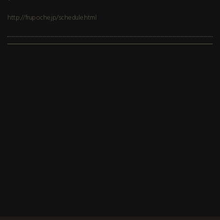
http://frupoche.jp/schedule.html