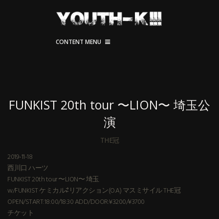
CONTENT MENU
FUNKIST 20th tour 〜LION〜 埼玉公
演
THE冠
2019-11-18
西川口 ハーツ
FUNKIST 20th tour 〜LION〜 埼玉
w/FUNKIST ケミカル⇄リアクション(O.A) マスミサイル THE冠
OPEN/START:18:00/18:30 ADD/DOOR:¥3200/¥3700
チケット