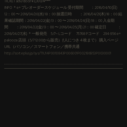
TICKET adv/door ¥3,300/¥****
INFO ＊e+ プレオーダースケジュール 受付期間 ：2016/04/10(日)
12：00 〜 2016/04/20(水) 18：00 抽選日時 ：2016/04/21(木) 18：00 結
果確認期間：2016/04/22(金) 13：00 〜 2016/04/24(日) 18：00 入金期
間 ：2016/04/22(金) 13：00 〜 2016/04/25(月) 21：00 確定日 ：
2016/04/27(水) ＊一般発売 5/7~ Lコード 75768 Pコード 294-956 e+
palooza 店頭（5/7 12:00から販売）(1人につき４枚まで） 購入ページ
URL（パソコン／スマートフォン／携帯共通
http://sort.eplus.jp/sys/T1U14P0010843P006001P002186953P0030001