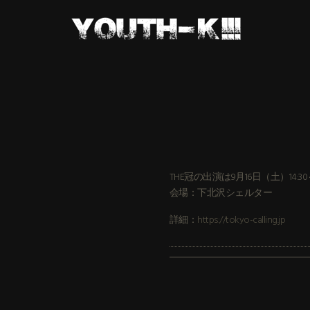
THE冠の出演は9月16日（土）14:30
会場：下北沢シェルター
詳細：
https://tokyo-calling.jp