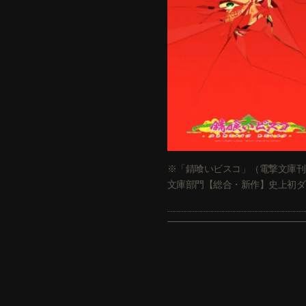
※「錆喰いビスコ」（電撃文庫刊
文庫部門【総合・新作】史上初ダ