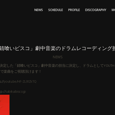
NEWS
SCHEDULE
PROFILE
DISCOGRAPHY
M
「錆喰いビスコ」劇中音楽のドラムレコーディング
NEWS
決定した「錆喰いビスコ」劇中音楽の担当に決定し、ドラムとしてYOUTH-K
 PVで楽曲をご視聴頂けます！
//
youtu.be/HF-ZL91ZkTQ
//
sabikuibisco.jp