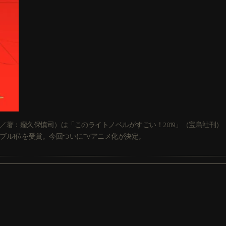
／著：瘤久保慎司）は「このライトノベルがすごい！2019」（宝島社刊）
ブル1位を受賞。今回ついにTVアニメ化が決定。