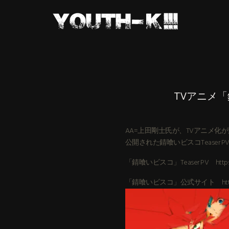
TVアニメ
AA=上田剛士氏が、TVアニメ化が
公開された錆喰いビスコTeaser
「錆喰いビスコ」Teaser PV https:
「錆喰いビスコ」公式サイト http: