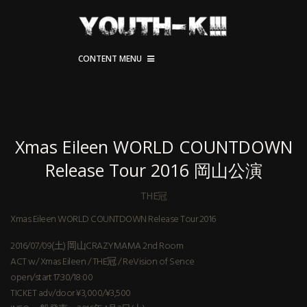
CONTENT MENU
Xmas Eileen WORLD COUNTDOWN
Release Tour 2016 岡山公演
THE冠
Xmas Eileen WORLD COUNTDOWN Release Tour 2016
2016/07/09(土) 岡山CRAZYMAMA 2nd Room
ACT w/ Xmas Eileen / THE冠 / ReVision of Sence
open/start 17:30/18:00
TICKET adv/door ¥3,000/¥3,500