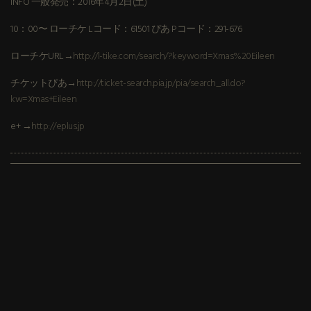
INFO 一般発売：2016年4月2日(土)
10：00〜 ローチケ Lコード：61501 ぴあ Pコード：291-676
ローチケURL→
http://l-tike.com/search/?keyword=Xmas%20Eileen
チケットぴあ→
http://ticket-search.pia.jp/pia/search_all.do?
kw=Xmas+Eileen
e+ →
http://eplus.jp