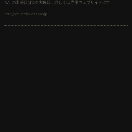
AA=の出演日は12/31大晦日。詳しくは専用ウェブサイトにて
http://countdownjapan.jp