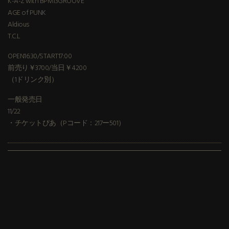
K-A-Z with BPM13GROOVE
AGE of PUNK
Aldious
T.C.L
OPEN16:30/START17:00
前売り￥3700/当日￥4200
（1ドリンク別）
一般発売日
11/22
・チケットぴあ（Pコード：217ー501）