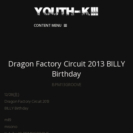
CONTENT MENU
Dragon Factory Circuit 2013 BILLY
Birthday
BPM13GROOVE
12/28(土)
Dragon Factory Circuit 2013
BILLY Birthday
mil9
misono