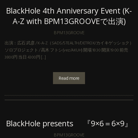
BlackHole 4th Anniversary Event (K-
A-Z with BPM13GROOVEで出演)
BPM13GROOVE
出演：広石 武彦 / K-A-Z（SADS/STEALTH/DETROX/カイキゲッショク）
ソロプロジェクト / 高木 フトシ(vez/AKUH) 開場 18:30 開演 19:00 前売
3800円 当日 4300円 […]
Read more
BlackHole presents 『9×6＝6×9』
BPM13GROOVE