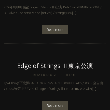
2016年11月18日(金) Edge of Strings Ⅱ 出演: K-A-Z with BPM13GROOVE /
D_Drive / Concerto Moon(inst ver.) / Strange,Bea […]
Read more
Edge of Strings Ⅱ東京公演
BPM13GROOVE
SCHEDULE
11/24 Thu @下北沢GARDEN OPEN/START 18:00/18:30 ADV/DOOR 全自由
¥3,800/未定 ドリンク別 Edge of Strings Ⅱ LINE UP ■K-A-Z with […]
Read more