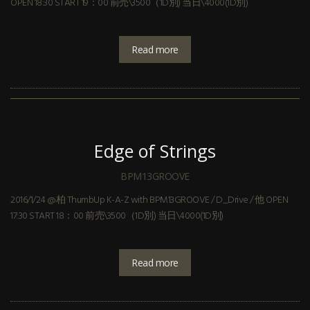
OPEN 18:30 START 19：00 前売\3500（1D別) 当日\4000(1D別)
Read more
Edge of Strings
BPM13GROOVE
2016/1/24 @柏 ThumbUp K-A-Z with BPM13GROOVE / D_Drive / 他 OPEN
17:30 START 18：00 前売\3500（1D別) 当日\4000(1D別)
Read more