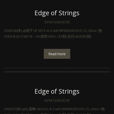
Edge of Strings
BPM13GROOVE
2016/1/28(木) @池下 UP SET K-A-Z with BPM13GROOVE / D_Drive / 他
OPEN 18:30 START 19：00 前売\3500（1D別) 当日\4000(1D別)
Read more
Edge of Strings
BPM13GROOVE
2016/1/27(水) @心斎橋 JANUS K-A-Z with BPM13GROOVE / D_Drive / 他