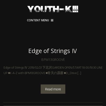
CONTENT MENU
Edge of Strings Ⅳ
BPM13GROOVE
Edge of Strings Ⅳ 2019/02/21 下北沢GARDEN OPEN/START 18:00/18:30 LINE
UP ■K-A-Z with BPM13GROOVE ■青天の霹靂 ■D_Drive […]
Read more