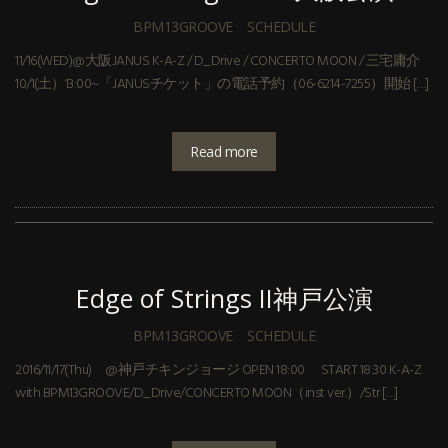
BPM13GROOVE
SCHEDULE
11/16(WED)@大阪JANUS K-A-Z / D_Drive / CONCERTO MOON / 三宅庸介
10/1(土）13:00~「JANUSチケット」の電話予約（06-6214-7255）開始 […]
Read more
Edge of Strings II神戸公演
BPM13GROOVE
SCHEDULE
2016/11/17(Thu) @神戸チキンジョージ OPEN 18:00 START 18:30 K-A-Z
with BPM13GROOVE/D_Drive/CONCERTO MOON（inst ver.）/Str […]