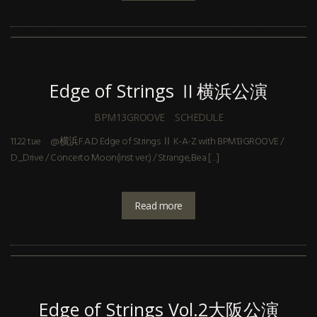
Edge of Strings Ⅱ横浜公演
BPM13GROOVE
SCHEDULE
11.22 tue @横浜F.A.D Edge of Strings Ⅱ K-A-Z with BPM13GROOVE /
D_Drive / Concerto Moon(inst ver.) / Strange,Bea […]
Read more
Edge of Strings Vol.2大阪公演