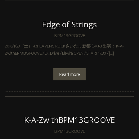
Edge of Strings
BPM13GROOVE
2016/1/23（土） @HEAVEN’S ROCKさいたま新都心VJ-3 出演： K-A-
ZwithBPM13GROOVE / D_Drive / El.Mira OPEN / START 17:30 / […]
Read more
K-A-ZwithBPM13GROOVE
BPM13GROOVE