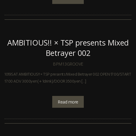
AMBITIOUS!! × TSP presents Mixed
Betrayer 002
BPM13GROOVE
1019SAT AMBITIOUS!! × TSP presents Mixed Betrayer 002 OPEN 17:00/START
17:00 ADV 3000yen(＋1drink)/DOOR 3500yen […]
Read more