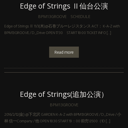
Edge of Strings Ⅱ仙台公演
BPM13GROOVE
SCHEDULE
Edge of Strings Ⅱ 11/3(木)@石巻ブルーレジスタンス ACT： K-A-Z with
BPM13GROOVE / D_Drive OPEN 17:30 START 18:00 TICKET INFO […]
Read more
Edge of Strings(追加公演）
BPM13GROOVE
2016/2/12(金) @下北沢 GARDEN K-A-Z with BPM13GROOVE / D_Drive / 小
林 信一Company / 他 OPEN 18:30 START 19：00 前売\3500（1D […]