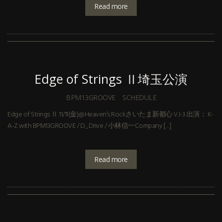
Read more
Edge of Strings Ⅱ埼玉公演
BPM13GROOVE
SCHEDULE
Edge of Strings Ⅱ 11/11(金)@Heaven’s Rockさいたま新都心 VJ-3 出演： K-
A-Z with BPM13GROOVE / D_Drive / 小林信一Company […]
Read more