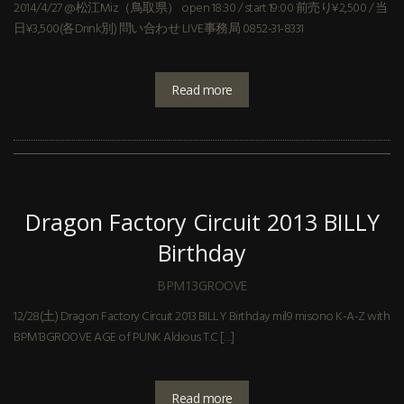
2014/4/27 @松江Miz（鳥取県） open 18:30 / start 19:00 前売り¥2,500 / 当
日¥3,500(各Drink別) 問い合わせ LIVE事務局 0852-31-8331
Read more
Dragon Factory Circuit 2013 BILLY
Birthday
BPM13GROOVE
12/28(土) Dragon Factory Circuit 2013 BILLY Birthday mil9 misono K-A-Z with
BPM13GROOVE AGE of PUNK Aldious T.C […]
Read more